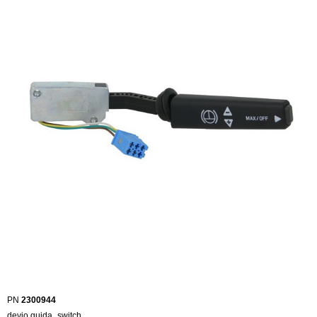
PN
2300944
devio guida_switch