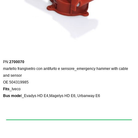
PN
2700070
martello frangivetro con antifurto e sensore_emergency hammer with cable
and sensor
OE 504319985
Fits
_Iveco
Bus mode
l_Evadys HD E4,Magelys HD E6, Urbanway E6