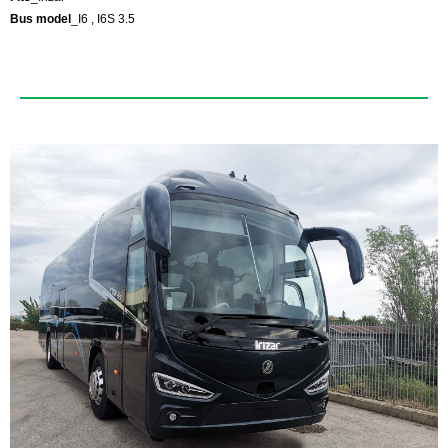
Bus model
_I6 , I6S 3.5