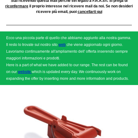
Stai ricevendo questa mail perchè sei legato a F.R.A.srl. Si prega di
riconfermare
il proprio interesse nel ricevere mail da noi. Se non desideri
ricevere più email, puoi
cancellarti qui
Ecco una piccola parte di quello che abbiamo aggiunto alla nostra gamma.
Il resto lo trovate sul nostro sito
web
che viene aggiornato ogni giorno.
Lavoriamo continuamente all'ampliamento dell' offerta inserendo sempre
maggiori informazioni e prodotti.
Here is a part of what we have added to our range. The rest can be found
on our
website
which is updated every day. We continuously work on
expanding the offer by inserting more and more information and products.