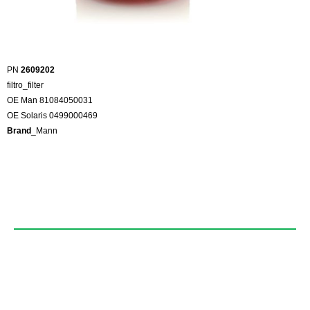
PN
2609202
filtro_filter
OE Man 81084050031
OE Solaris 0499000469
Brand
_Mann