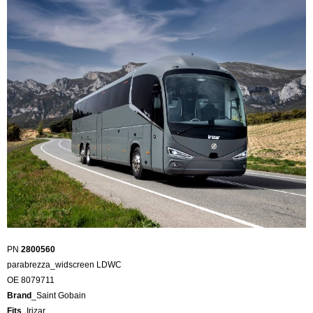
PN
2800560
parabrezza_widscreen LDWC
OE 8079711
Brand
_Saint Gobain
Fits
_Irizar