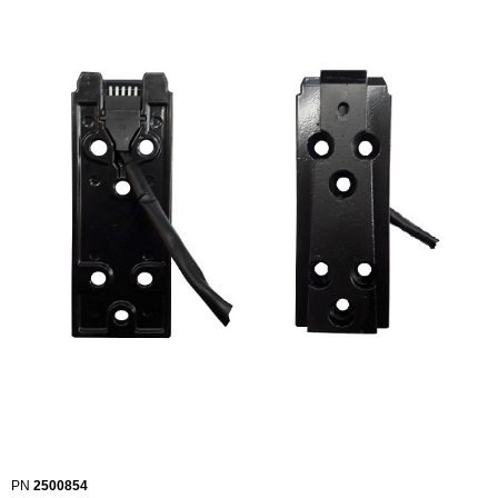
PN
2500854