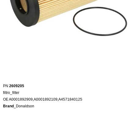
PN
2609205
filtro_filter
OE A0001892909,A0001892109,A4571840125
Brand
_Donaldson