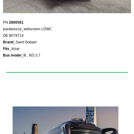
PN
2800561
parabrezza_widscreen LDWC
OE 8079714
Brand
_Saint Gobain
Fits
_Irizar
Bus model
_I6 , I6S 3.7