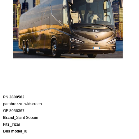
PN
2800562
parabrezza_widscreen
OE 8056367
Brand
_Saint Gobain
Fits
_Irizar
Bus model
_I8